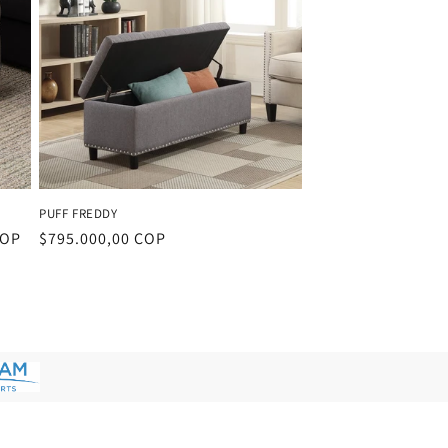
PUFF FREDDY
COP
Precio
$795.000,00 COP
habitual