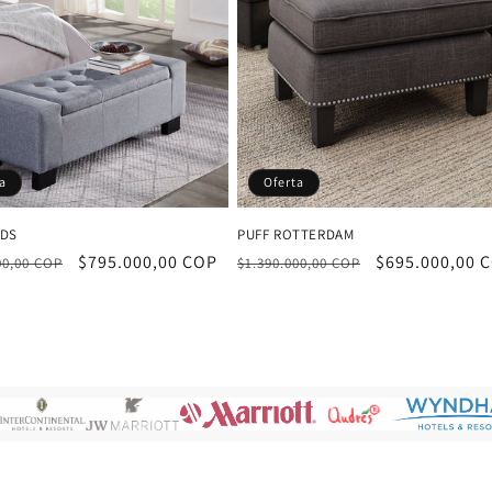
a
Oferta
EDS
PUFF ROTTERDAM
Precio
$795.000,00 COP
Precio
Precio
$695.000,00 
00,00 COP
$1.390.000,00 COP
al
de
habitual
de
oferta
oferta